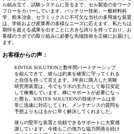
ル組み立て、試験システムに至るまで、セル製造の全ワーク
フローをカバーしています。バッテリー技術、一般材料科
学、粉末冶金、セラミックスに不可欠な当社の多用途な装置
は、学術および産業界の多様なニーズに応えます。私たちは
期待を超える成果を出すことに大きな誇りを持っており、お
客様のラボでの取り組みに必要な先端技術を正確にお届けし
ます。
お客様からの声：
KINTEK SOLUTIONと数年間パートナーシップ
を組んできて、彼らは約束を確実に守ってくれる
と自信を持って言えます。3年前に購入した実験
研究用装置は、今でもラボの主力として毎日安定
して稼働しています。稀にサポートが必要になっ
た際も、KINTEK SOLUTIONの技術チームは非
常に迅速に対応してくれ、メンテナンスの質問を
予想よりもはるかに早く解決してくれました。
彼らの堅牢な装置と信頼できるサポートに大変感
謝しています。今後もこの強力な協力関係を続け