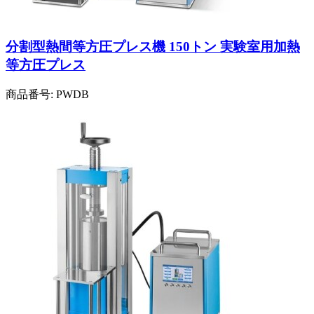
分割型熱間等方圧プレス機 150トン 実験室用加熱
等方圧プレス
商品番号:
PWDB