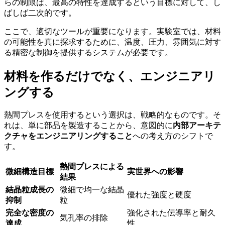
らの制限は、最高の特性を達成するという目標に対して、し
ばしば二次的です。
ここで、適切なツールが重要になります。実験室では、材料
の可能性を真に探求するために、温度、圧力、雰囲気に対す
る精密な制御を提供するシステムが必要です。
材料を作るだけでなく、エンジニアリ
ングする
熱間プレスを使用するという選択は、戦略的なものです。そ
れは、単に部品を製造することから、意図的に
内部アーキテ
クチャをエンジニアリングすること
への考え方のシフトで
す。
熱間プレスによる
微細構造目標
実世界への影響
結果
結晶粒成長の
微細で均一な結晶
優れた強度と硬度
抑制
粒
完全な密度の
強化された伝導率と耐久
気孔率の排除
達成
性