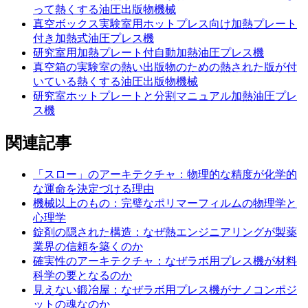
って熱くする油圧出版物機械
真空ボックス実験室用ホットプレス向け加熱プレート
付き加熱式油圧プレス機
研究室用加熱プレート付自動加熱油圧プレス機
真空箱の実験室の熱い出版物のための熱された版が付
いている熱くする油圧出版物機械
研究室ホットプレートと分割マニュアル加熱油圧プレ
ス機
関連記事
「スロー」のアーキテクチャ：物理的な精度が化学的
な運命を決定づける理由
機械以上のもの：完璧なポリマーフィルムの物理学と
心理学
錠剤の隠された構造：なぜ熱エンジニアリングが製薬
業界の信頼を築くのか
確実性のアーキテクチャ：なぜラボ用プレス機が材料
科学の要となるのか
見えない鍛冶屋：なぜラボ用プレス機がナノコンポジ
ットの魂なのか