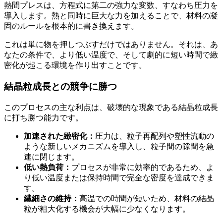
熱間プレスは、方程式に第二の強力な変数、すなわち圧力を
導入します。熱と同時に巨大な力を加えることで、材料の凝
固のルールを根本的に書き換えます。
これは単に物を押しつぶすだけではありません。それは、あ
なたの条件で、より低い温度で、そして劇的に短い時間で緻
密化が起こる環境を作り出すことです。
結晶粒成長との競争に勝つ
このプロセスの主な利点は、破壊的な現象である結晶粒成長
に打ち勝つ能力です。
加速された緻密化：
圧力は、粒子再配列や塑性流動の
ような新しいメカニズムを導入し、粒子間の隙間を急
速に閉じます。
低い熱負荷：
プロセスが非常に効率的であるため、よ
り低い温度または保持時間で完全な密度を達成できま
す。
繊細さの維持：
高温での時間が短いため、材料の結晶
粒が粗大化する機会が大幅に少なくなります。