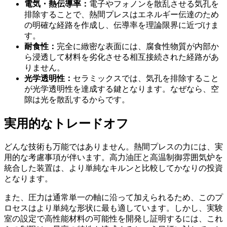
電気・熱伝導率：
電子やフォノンを散乱させる気孔を
排除することで、熱間プレスはエネルギー伝達のため
の明確な経路を作成し、伝導率を理論限界に近づけま
す。
耐食性：
完全に緻密な表面には、腐食性物質が内部か
ら浸透して材料を劣化させる相互接続された経路があ
りません。
光学透明性：
セラミックスでは、気孔を排除すること
が光学透明性を達成する鍵となります。なぜなら、空
隙は光を散乱するからです。
実用的なトレードオフ
どんな技術も万能ではありません。熱間プレスの力には、実
用的な考慮事項が伴います。高力油圧と高温制御雰囲気炉を
統合した装置は、より単純なキルンと比較してかなりの投資
となります。
また、圧力は通常単一の軸に沿って加えられるため、このプ
ロセスはより単純な形状に最も適しています。しかし、実験
室の設定で高性能材料の可能性を開発し証明するには、これ