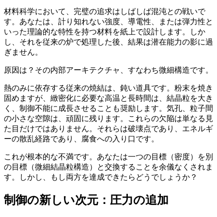
材料科学において、完璧の追求はしばしば混沌との戦いで
す。あなたは、計り知れない強度、導電性、または弾力性と
いった理論的な特性を持つ材料を紙上で設計します。しか
し、それを従来の炉で処理した後、結果は潜在能力の影に過
ぎません。
原因は？その内部アーキテクチャ、すなわち微細構造です。
熱のみに依存する従来の焼結は、鈍い道具です。粉末を焼き
固めますが、緻密化に必要な高温と長時間は、結晶粒を大き
く、制御不能に成長させることも奨励します。気孔、粒子間
の小さな空隙は、頑固に残ります。これらの欠陥は単なる見
た目だけではありません。それらは破壊点であり、エネルギ
ーの散乱経路であり、腐食への入り口です。
これが根本的な不満です。あなたは一つの目標（密度）を別
の目標（微細結晶粒構造）と交換することを余儀なくされま
す。しかし、もし両方を達成できたらどうでしょうか？
制御の新しい次元：圧力の追加