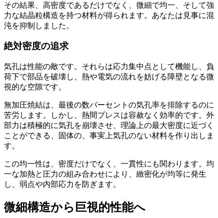
その結果、高密度であるだけでなく、微細で均一、そして強
力な結晶粒構造を持つ材料が得られます。あなたは見事に混
沌を抑制しました。
絶対密度の追求
気孔は性能の敵です。それらは応力集中点として機能し、負
荷下で部品を破壊し、熱や電気の流れを妨げる障壁となる微
視的な空隙です。
無加圧焼結は、最後の数パーセントの気孔率を排除するのに
苦労します。しかし、熱間プレスは容赦なく効率的です。外
部力は積極的に気孔を崩壊させ、理論上の最大密度に近づく
ことができる、固体の、事実上気孔のない材料を作り出しま
す。
この均一性は、密度だけでなく、一貫性にも関わります。均
一な加熱と圧力の組み合わせにより、緻密化が均等に発生
し、弱点や内部応力を防ぎます。
微細構造から巨視的性能へ