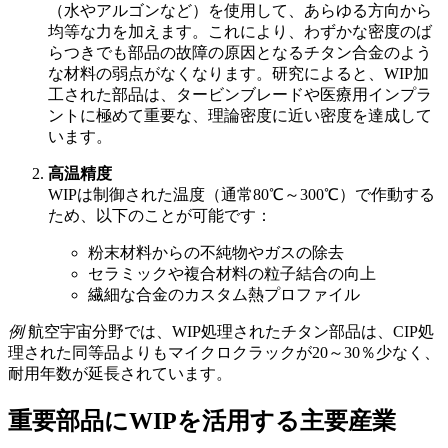
（水やアルゴンなど）を使用して、あらゆる方向から
均等な力を加えます。これにより、わずかな密度のば
らつきでも部品の故障の原因となるチタン合金のよう
な材料の弱点がなくなります。研究によると、WIP加
工された部品は、タービンブレードや医療用インプラ
ントに極めて重要な、理論密度に近い密度を達成して
います。
高温精度
WIPは制御された温度（通常80℃～300℃）で作動する
ため、以下のことが可能です：
粉末材料からの不純物やガスの除去
セラミックや複合材料の粒子結合の向上
繊細な合金のカスタム熱プロファイル
例
航空宇宙分野では、WIP処理されたチタン部品は、CIP処
理された同等品よりもマイクロクラックが20～30％少なく、
耐用年数が延長されています。
重要部品にWIPを活用する主要産業