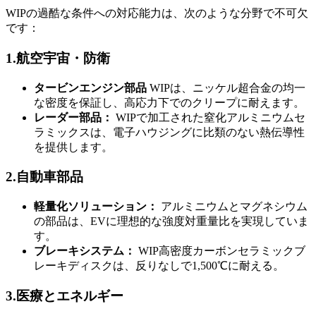
WIPの過酷な条件への対応能力は、次のような分野で不可欠
です：
1.航空宇宙・防衛
タービンエンジン部品
WIPは、ニッケル超合金の均一
な密度を保証し、高応力下でのクリープに耐えます。
レーダー部品：
WIPで加工された窒化アルミニウムセ
ラミックスは、電子ハウジングに比類のない熱伝導性
を提供します。
2.自動車部品
軽量化ソリューション：
アルミニウムとマグネシウム
の部品は、EVに理想的な強度対重量比を実現していま
す。
ブレーキシステム：
WIP高密度カーボンセラミックブ
レーキディスクは、反りなしで1,500℃に耐える。
3.医療とエネルギー