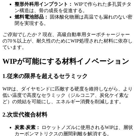
整形外科用インプラント：
WIPで作られた多孔質チタ
ン構造は、骨の成長を促進する。
燃料電池部品：
固体酸化物層は高温でも漏れのない密
閉を実現する。
ご存知でしたか？
現在、高級自動車用ターボチャージャー
の70％以上が、耐久性のためにWIP処理された材料に依存し
ています。
WIPが可能にする材料イノベーション
1.従来の限界を超えるセラミック
WIPは、ダイヤモンドに匹敵する硬度を維持しながら、より
低い温度で高度なセラミック（ジルコニア、炭化ケイ素な
ど）の焼結を可能にし、エネルギー消費を削減します。
2.次世代複合材料
炭素-炭素：
ロケットノズルに使用されるWIPは、層状
カーボンマトリクスの層間剥離を解消する。