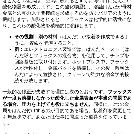
ほとんどの金属は、空気に触れるとすぐに薄い目に見えない
酸化物層を形成します。この酸化物層は、溶融はんだが母材
金属との真の原子間接続を形成するのを防ぐバリアのように
機能します。加熱されると、フラックスは化学的に活性にな
り、これらの酸化物を積極的に溶解します。
その役割：
別の材料（はんだ）が接着を作成できるよ
うに、
表面を準備する
こと。
例：
エレクトロニクス製造では、はんだペースト（は
んだ球とフラックスの混合物）を使用して、チップを
回路基板に取り付けます。ホットプレス中、フラック
スが活性化し、金属パッドを清掃し、その後、溶融は
んだによって置換され、クリーンで強力な冶金学的接
続を形成します。
一般的な修正が失敗する理由は次のとおりです。
フラックス
が一度も清掃しなかった酸化した金属表面が本当の問題であ
る場合、圧力を上げても役に立ちません。
同様に、2つの金
属をはんだ付けするのが目的である場合、接着剤を変更して
も無意味です。あなたは仕事に間違った道具を使っていま
す。