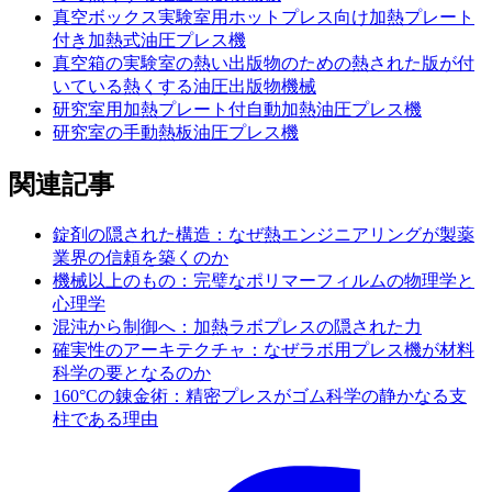
真空ボックス実験室用ホットプレス向け加熱プレート
付き加熱式油圧プレス機
真空箱の実験室の熱い出版物のための熱された版が付
いている熱くする油圧出版物機械
研究室用加熱プレート付自動加熱油圧プレス機
研究室の手動熱板油圧プレス機
関連記事
錠剤の隠された構造：なぜ熱エンジニアリングが製薬
業界の信頼を築くのか
機械以上のもの：完璧なポリマーフィルムの物理学と
心理学
混沌から制御へ：加熱ラボプレスの隠された力
確実性のアーキテクチャ：なぜラボ用プレス機が材料
科学の要となるのか
160°Cの錬金術：精密プレスがゴム科学の静かなる支
柱である理由