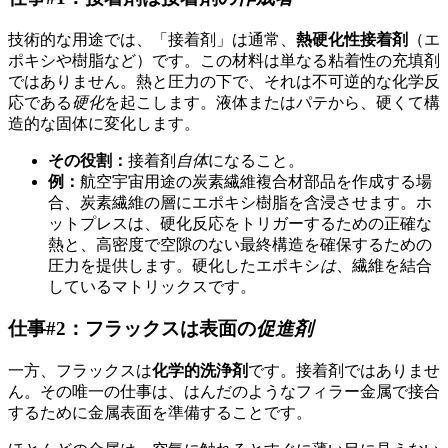
技術的な用途では、「接着剤」は通常、
熱硬化性接着剤
（エ
ポキシや樹脂など）です。この材料は単なる粘着性の充填剤
ではありません。熱と圧力の下で、それは不可逆的な化学反
応である
硬化
を起こします。液体またはパテから、硬くて構
造的な固体に変化します。
その役割：
接着剤
自体
になること。
例：
航空宇宙用途の炭素繊維複合材部品を作成する場
合、炭素繊維の層にエポキシ樹脂を含浸させます。ホ
ットプレスは、硬化反応をトリガーするための正確な
熱と、高密度で空隙のない最終構造を確保するための
圧力を提供します。硬化したエポキシ
は
、繊維を結合
しているマトリックスです。
仕事#2：フラックスは表面の
促進剤
一方、フラックスは
化学的洗浄剤
です。接着剤ではありませ
ん。その唯一の仕事は、はんだのようなフィラー金属で接合
するために金属表面を準備することです。