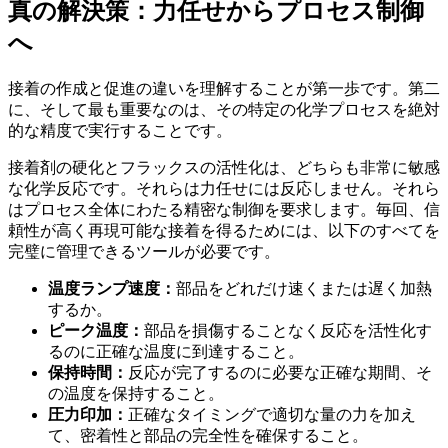
真の解決策：力任せからプロセス制御
へ
接着の作成と促進の違いを理解することが第一歩です。第二
に、そして最も重要なのは、その特定の化学プロセスを絶対
的な精度で実行することです。
接着剤の硬化とフラックスの活性化は、どちらも非常に敏感
な化学反応です。それらは力任せには反応しません。それら
はプロセス全体にわたる精密な制御を要求します。毎回、信
頼性が高く再現可能な接着を得るためには、以下のすべてを
完璧に管理できるツールが必要です。
温度ランプ速度：
部品をどれだけ速くまたは遅く加熱
するか。
ピーク温度：
部品を損傷することなく反応を活性化す
るのに正確な温度に到達すること。
保持時間：
反応が完了するのに必要な正確な期間、そ
の温度を保持すること。
圧力印加：
正確なタイミングで適切な量の力を加え
て、密着性と部品の完全性を確保すること。