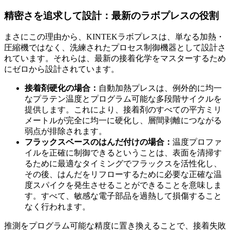
精密さを追求して設計：最新のラボプレス​​の役割
まさにこの理由から、KINTEKラボプレス​​は、単なる加熱・
圧縮機ではなく、洗練されたプロセス制御機器として設計さ
れています。それらは、最新の接着化学をマスターするため
にゼロから設計されています。
接着剤硬化の場合：
自動加熱プレスは、例外的に均一
なプラテン温度とプログラム可能な多段階サイクルを
提供します。これにより、接着剤のすべての平方ミリ
メートルが完全に均一に硬化し、層間剥離につながる
弱点が排除されます。
フラックスベースのはんだ付けの場合：
温度プロファ
イルを正確に制御できるということは、表面を清掃す
るために最適なタイミングでフラックスを活性化し、
その後、はんだをリフローするために必要な正確な温
度スパイクを発生させることができることを意味しま
す。すべて、敏感な電子部品を過熱して損傷すること
なく行われます。
推測をプログラム可能な精度に置き換えることで、接着失敗